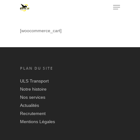
[woocommerce_cart]
Hit enter to search or ESC to close
PLAN DU SITE
ULS Transport
Notre histoire
Nos services
Actualités
Recrutement
Mentions Légales