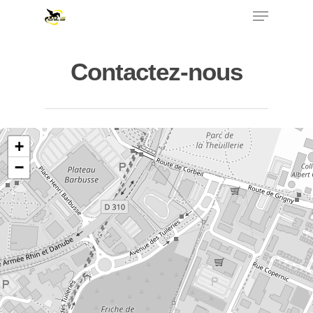
Contactez-nous
Hit enter to search or ESC to close
+
−